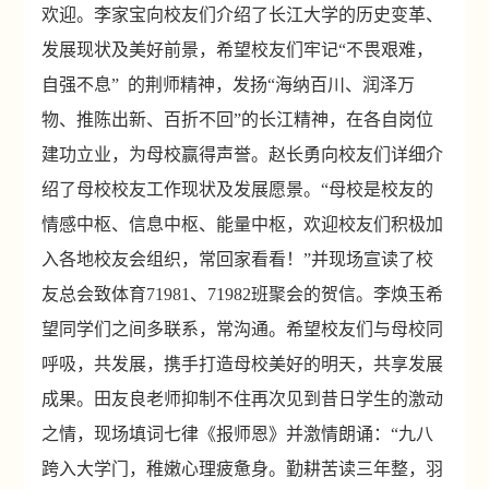
欢迎。李家宝向校友们介绍了长江大学的历史变革、
发展现状及美好前景，希望校友们牢记“不畏艰难，
自强不息”
的荆师精神，发扬“海纳百川、润泽万
物、推陈出新、百折不回”的长江精神，在各自岗位
建功立业，为母校赢得声誉。赵长勇向校友们详细介
绍了母校校友工作现状及发展愿景。“母校是校友的
情感中枢、信息中枢、能量中枢，欢迎校友们积极加
入各地校友会组织，常回家看看！”并现场宣读了校
友总会致体育
71981
、
71982
班聚会的贺信。李焕玉希
望同学们之间多联系，常沟通。希望校友们与母校同
呼吸，共发展，携手打造母校美好的明天，共享发展
成果。田友良老师抑制不住再次见到昔日学生的激动
之情，现场填词七律《报师恩》并激情朗诵：“九八
跨入大学门，稚嫩心理疲惫身。勤耕苦读三年整，羽