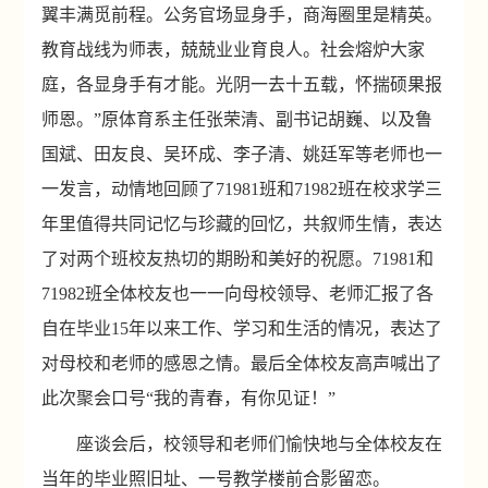
翼丰满觅前程。公务官场显身手，商海圈里是精英。
教育战线为师表，兢兢业业育良人。社会熔炉大家
庭，各显身手有才能。光阴一去十五载，怀揣硕果报
师恩。”原体育系主任张荣清、副书记胡巍、以及鲁
国斌、田友良、吴环成、李子清、姚廷军等老师也一
一发言，动情地回顾了
71981
班和
71982
班在校求学三
年里值得共同记忆与珍藏的回忆，共叙师生情，表达
了对两个班校友热切的期盼和美好的祝愿。
71981
和
71982
班全体校友也一一向母校领导、老师汇报了各
自在毕业
15
年以来工作、学习和生活的情况，表达了
对母校和老师的感恩之情。最后全体校友高声喊出了
此次聚会口号“我的青春，有你见证！”
座谈会后，校领导和老师们愉快地与全体校友在
当年的毕业照旧址、一号教学楼前合影留恋。