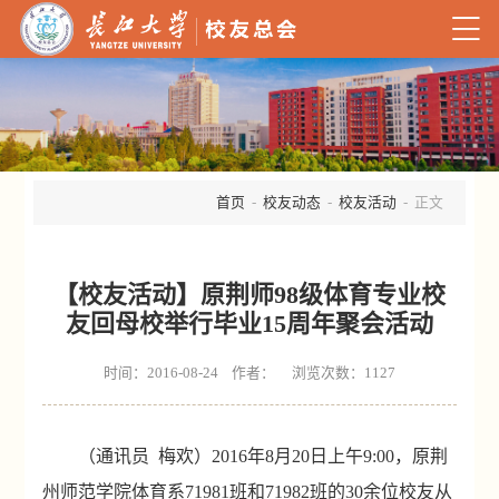
首页
-
校友动态
-
校友活动
- 正文
【校友活动】原荆师98级体育专业校
友回母校举行毕业15周年聚会活动
时间：2016-08-24 作者： 浏览次数：
1127
（通讯员
梅欢）
2016
年
8
月
20
日上午
9:00
，原荆
州师范学院体育系
71981
班和
71982
班的
30
余位校友从