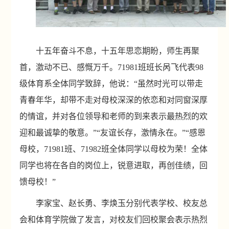
十五年奋斗不息，十五年思恋期盼，师生再聚
首，激动不已、感慨万千。
71981
班班长呙飞代表
98
级体育系全体同学致辞，他说：“虽然时光可以带走
青春年华，却带不走对母校深深的依恋和对同窗深厚
的情谊，并对各位领导和老师的到来表示最热烈的欢
迎和最诚挚的敬意。”“友谊长存，激情永在。”“感恩
母校，
71981
班、
71982
班全体同学以母校为荣！全体
同学也将在各自的岗位上，锐意进取，再创佳绩，回
馈母校！”
李家宝、赵长勇、李焕玉分别代表学校、校友总
会和体育学院做了发言，对校友们回校聚会表示热烈